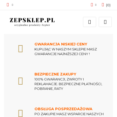
(
0
)
Zaloguj się
Zarejestruj się
Dodaj zgłoszenie
Zgody cookies
GWARANCJA NISKIEJ CENY
KUPUJĄC W NASZYM SKLEPIE MASZ
GWARANCJE NAJNIŻSZEJ CENY !
BEZPIECZNE ZAKUPY
100% GWARANCJI, ZWROTY I
REKLAMACJE. BEZPIECZNE PŁATNOŚCI,
POBRANIE, RATY
OBSŁUGA POSPRZEDAŻOWA
PO ZAKUPIE MASZ WSPARCIE NASZYCH