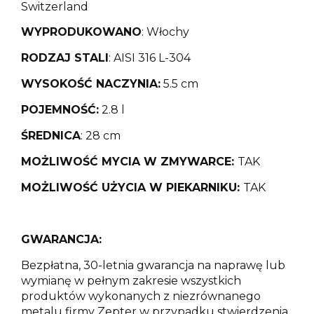
Switzerland
WYPRODUKOWANO
: Włochy
RODZAJ STALI
: AISI 316 L-304
WYSOKOŚĆ NACZYNIA:
5.5 cm
POJEMNOŚĆ:
2.8 l
ŚREDNICA
: 28 cm
MOŻLIWOŚĆ MYCIA W ZMYWARCE:
TAK
MOŻLIWOŚĆ UŻYCIA W PIEKARNIKU:
TAK
GWARANCJA:
Bezpłatna, 30-letnia gwarancja na naprawę lub
wymianę w pełnym zakresie wszystkich
produktów wykonanych z niezrównanego
metalu firmy Zepter w przypadku stwierdzenia