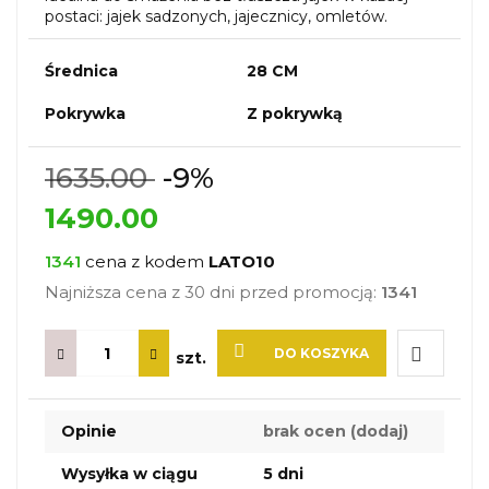
postaci: jajek sadzonych, jajecznicy, omletów.
Średnica
28 CM
Pokrywka
Z pokrywką
1635.00
-9%
1490.00
1341
cena z kodem
LATO10
Najniższa cena z 30 dni przed promocją:
1341
DO KOSZYKA
szt.
Do
Opinie
brak ocen
(dodaj)
przechow
Wysyłka w ciągu
5 dni