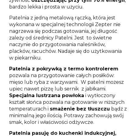
żywność
oszczędzając przy tym 70% energii
,
bardzo lekka i prosta w użyciu.
Patelnia z jedną metalową rączką, która jest
wykonana w specjalnej technologii Zepter nie
nagrzewa się podczas gotowania, jej długość
zależy od średnicy Patelni. Jest to świetne
naczynie do przygotowania naleśników,
placków, racuchów. Nadaje się do użytkowania
w piekarniku.
Patelnia z pokrywką z termo kontrolerem
pozwala na przygotowanie całych posiłków:
mięso lub ryba z warzywami. W patelni możesz
upiec nawet pizzę lub sernik z jabłkami.
Specjalna lustrzana powłoka
i wytłoczony
kształt słońca pozwala na gotowanie w niższych
temperaturach i
smażenie bez tłuszczu
bądź z
minimalną jego ilością. Potrawy zachowują swój
smak, kolor i właściwości odżywcze.
Patelnia pasuję do kuchenki indukcyjnej,