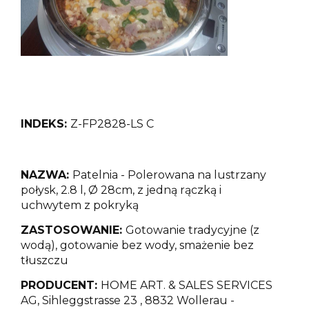
INDEKS:
Z-FP2828-LS
C
NAZWA:
Patelnia - Polerowana na lustrzany
połysk, 2.8 l, Ø 28cm, z jedną rączką i
uchwytem
z pokryką
ZASTOSOWANIE:
Gotowanie tradycyjne (z
wodą), gotowanie bez wody, smażenie bez
tłuszczu
PRODUCENT:
HOME ART. & SALES SERVICES
AG, Sihleggstrasse 23 , 8832 Wollerau -