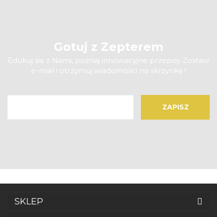
Gotuj z Zepterem
Edukuj się z Nami, poznaj innowacyjne przepisy Zostaw
e-mail i otrzymuj wiadomości na skrzynkę !
SKLEP