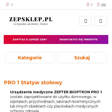
(
0
)
Zaloguj się
Zarejestruj się
Dodaj zgłoszenie
Zgody cookies
Kategorie
Szukaj
PRO 1 Statyw stołowy
Urządzenie medyczne ZEPTER BIOPTRON PRO 1
zostało zaprojektowane do użytku domowego, w
szpitalach, przychodniach, salonach kosmetycznych
lub innych obiektach czy placówkach medycznych
ochrony zdrowia.