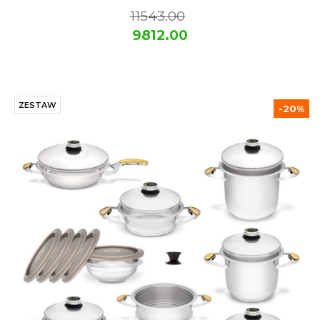
11543.00
9812.00
ZESTAW
-20%