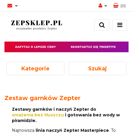
(
0
)
Zaloguj się
Zarejestruj się
Dodaj zgłoszenie
Zgody cookies
Kategorie
Szukaj
Zestaw garnków Zepter
Zestawy garnków i naczyń Zepter do
smażenia bez tłuszczu
i gotowania bez wody w
piramidzie.
Najnowsza
linia naczyń Zepter Masterpiece
. To