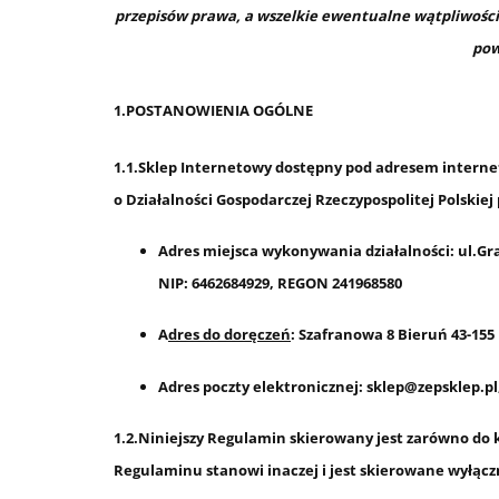
przepisów prawa, a wszelkie ewentualne wątpliwośc
pow
1.POSTANOWIENIA OGÓLNE
1.1.Sklep Internetowy dostępny pod adresem interne
o Działalności Gospodarczej Rzeczypospolitej Polskie
Adres miejsca wykonywania działalności: ul.Gra
NIP: 6462684929, REGON 241968580
A
dres do doręczeń
: Szafranowa 8 Bieruń 43-155
Adres poczty elektronicznej: sklep@zepsklep.pl
1.2.Niniejszy Regulamin skierowany jest zarówno do
Regulaminu stanowi inaczej i jest skierowane wyłąc