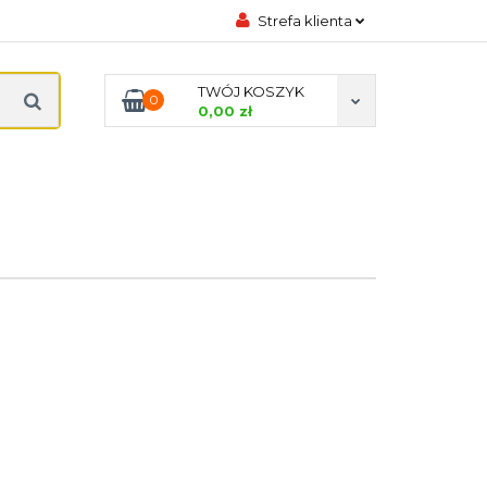
Strefa klienta
DYCZNE
Zaloguj się
TWÓJ KOSZYK
0
Zarejestruj się
0,00 zł
Dodaj zgłoszenie
Zgody cookies
ODA
PREZENTACJE
KONTAKT