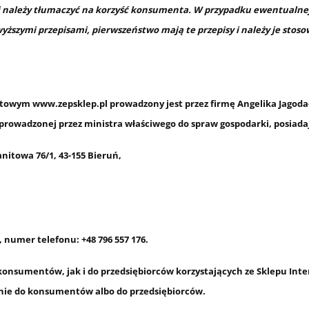
i należy tłumaczyć na korzyść konsumenta. W przypadku ewentualnej
yższymi przepisami, pierwszeństwo mają te przepisy i należy je stoso
towym www.zepsklep.pl prowadzony jest przez firmę Angelika Jagoda-
j prowadzonej przez ministra właściwego do spraw gospodarki, posiada
nitowa 76/1, 43-155 Bieruń,
, numer telefonu: +48 796 557 176.
 konsumentów, jak i do przedsiębiorców korzystających ze Sklepu In
znie do konsumentów albo do przedsiębiorców.