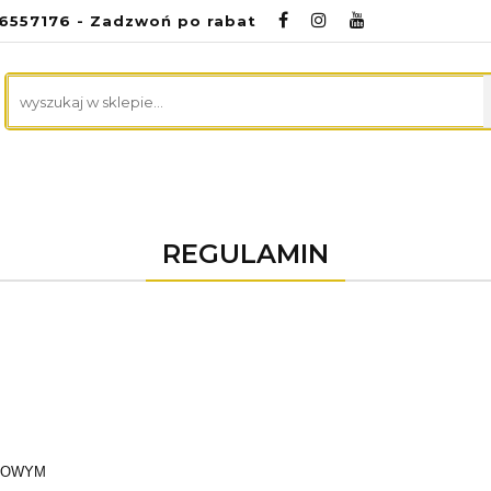
96557176 - Zadzwoń po rabat
NA
ZDROWA KUCHNIA
CZYSTY DOM
ME
RODA
PREZENTACJE
KONTAKT
CZYSTY DOM
MEDYCZNE
PROMOCJE
UR
REGULAMIN
ETOWYM