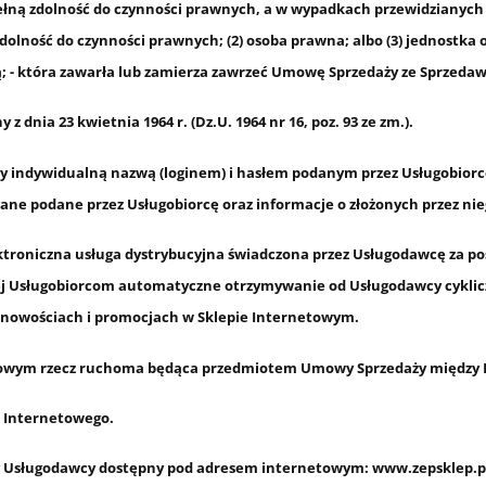
 pełną zdolność do czynności prawnych, a w wypadkach przewidzianych
zdolność do czynności prawnych; (2) osoba prawna; albo (3) jednostka
; - która zawarła lub zamierza zawrzeć Umowę Sprzedaży ze Sprzedaw
dnia 23 kwietnia 1964 r. (Dz.U. 1964 nr 16, poz. 93 ze zm.).
y indywidualną nazwą (loginem) i hasłem podanym przez Usługobior
ne podane przez Usługobiorcę oraz informacje o złożonych przez n
troniczna usługa dystrybucyjna świadczona przez Usługodawcę za po
ej Usługobiorcom automatyczne otrzymywanie od Usługodawcy cyklicz
 nowościach i promocjach w Sklepie Internetowym.
towym rzecz ruchoma będąca przedmiotem Umowy Sprzedaży między 
 Internetowego.
 Usługodawcy dostępny pod adresem internetowym: www.zepsklep.p