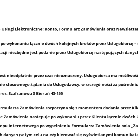
 Usługi Elektroniczne: Konto, Formularz Zamówienia oraz Newslette
 po wykonaniu łącznie dwóch kolejnych kroków przez Usługobiorcę – (1
acji niezbędne jest podanie przez Usługobiorcę następujących danych
st nieodpłatnie przez czas nieoznaczony. Usługobiorca ma możliwość,
anie stosownego żądania do Usługodawcy, w szczególności za pośredni
res: Szafranowa 8 Bieruń 43-155
ormularza Zamówienia rozpoczyna się z momentem dodania przez Kli
ie Zamówienia następuje po wykonaniu przez Klienta łącznie dwóch k
Sklepu Internetowego po wypełnieniu Formularza Zamówienia pola „
Za
 danych (w tym celu należy kierować się wyświetlanymi komunikata