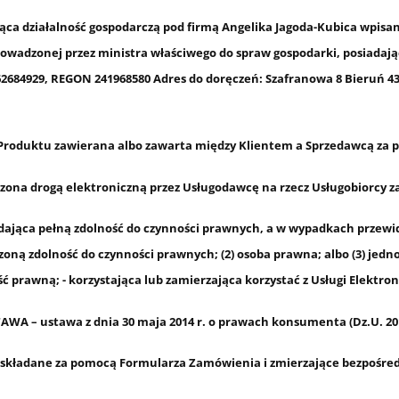
ziałalność gospodarczą pod firmą Angelika Jagoda-Kubica wpisana d
prowadzonej przez ministra właściwego do spraw gospodarki, posiadaj
462684929, REGON 241968580 Adres do doręczeń: Szafranowa 8 Bieruń 43
oduktu zawierana albo zawarta między Klientem a Sprzedawcą za 
ona drogą elektroniczną przez Usługodawcę na rzecz Usługobiorcy 
adająca pełną zdolność do czynności prawnych, a w wypadkach przewi
zoną zdolność do czynności prawnych; (2) osoba prawna; albo (3) jed
ć prawną; - korzystająca lub zamierzająca korzystać z Usługi Elektron
 ustawa z dnia 30 maja 2014 r. o prawach konsumenta (Dz.U. 2014 
 składane za pomocą Formularza Zamówienia i zmierzające bezpośre