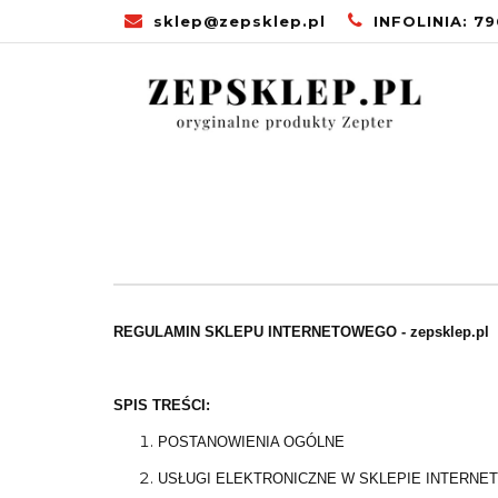
sklep@zepsklep.pl
INFOLINIA: 7
STRONA GŁÓW
PROMOCJE
U
STRONA
ZDROWA KUCHNIA
GŁÓWNA
REGULAMIN SKLEPU INTERNETOWEGO -
zepsklep.pl
SPIS TREŚCI:
POSTANOWIENIA OGÓLNE
USŁUGI ELEKTRONICZNE W SKLEPIE INTERN