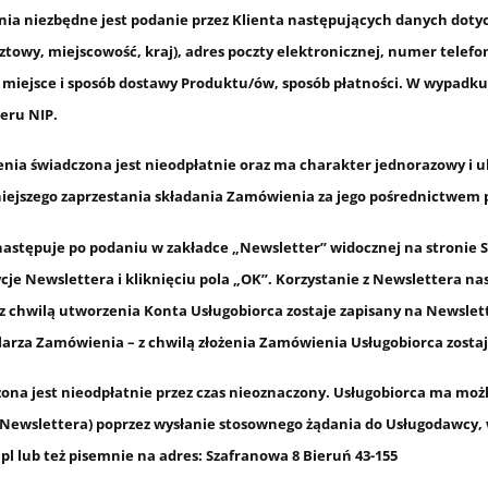
a niezbędne jest podanie przez Klienta następujących danych dotycz
ztowy, miejscowość, kraj), adres poczty elektronicznej, numer tel
w, miejsce i sposób dostawy Produktu/ów, sposób płatności. W wypa
eru NIP.
ia świadczona jest nieodpłatnie oraz ma charakter jednorazowy i u
iejszego zaprzestania składania Zamówienia za jego pośrednictwem p
następuje po podaniu w zakładce „Newsletter” widocznej na stronie 
cje Newslettera i kliknięciu pola „
OK
”. Korzystanie z Newslettera n
z chwilą utworzenia Konta Usługobiorca zostaje zapisany na Newslet
arza Zamówienia – z chwilą złożenia Zamówienia Usługobiorca zostaj
na jest nieodpłatnie przez czas nieoznaczony. Usługobiorca ma możli
 z Newslettera) poprzez wysłanie stosownego żądania do Usługodawcy,
pl lub też pisemnie na adres: Szafranowa 8 Bieruń 43-155