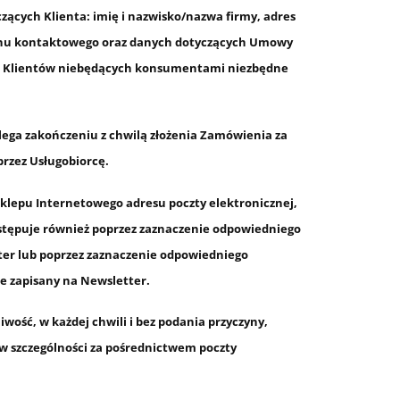
ących Klienta: imię i nazwisko/nazwa firmy, adres
efonu kontaktowego oraz danych dotyczących Umowy
dku Klientów niebędących konsumentami niezbędne
lega zakończeniu z chwilą złożenia Zamówienia za
rzez Usługobiorcę.
Sklepu Internetowego adresu poczty elektronicznej,
astępuje również poprzez zaznaczenie odpowiedniego
ter lub poprzez zaznaczenie odpowiedniego
e zapisany na Newsletter.
wość, w każdej chwili i bez podania przyczyny,
 w szczególności za pośrednictwem poczty