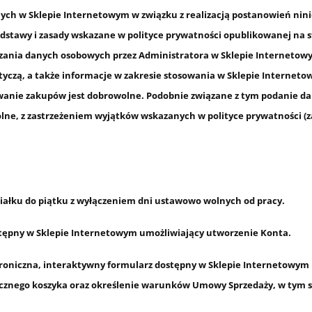
ch w Sklepie Internetowym w związku z realizacją postanowień nin
podstawy i zasady wskazane w
polityce prywatności
opublikowanej na s
zania danych osobowych przez Administratora w Sklepie Internetowy
czą, a także informacje w zakresie stosowania w Sklepie Internetow
wanie zakupów jest dobrowolne. Podobnie związane z tym podanie da
olne, z zastrzeżeniem wyjątków wskazanych w polityce prywatności
iałku do piątku z wyłączeniem dni ustawowo wolnych od pracy.
tępny w Sklepie Internetowym umożliwiający utworzenie Konta.
niczna, interaktywny formularz dostępny w Sklepie Internetowym u
cznego koszyka oraz określenie warunków Umowy Sprzedaży, w tym sp