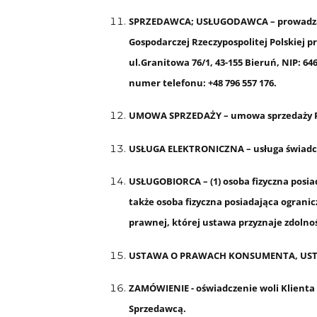
SPRZEDAWCA; USŁUGODAWCA – prowadząca d
Gospodarczej Rzeczypospolitej Polskiej 
ul.Granitowa 76/1, 43-155 Bieruń, NIP: 6
numer telefonu: +48 796 557 176.
UMOWA SPRZEDAŻY – umowa sprzedaży Pr
USŁUGA ELEKTRONICZNA – usługa świadcz
USŁUGOBIORCA – (1) osoba fizyczna posi
także osoba fizyczna posiadająca ogranic
prawnej, której ustawa przyznaje zdolnoś
USTAWA O PRAWACH KONSUMENTA, USTAWA –
ZAMÓWIENIE - oświadczenie woli Klienta
Sprzedawcą.