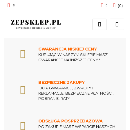
(
0
)
Zaloguj się
Zarejestruj się
Dodaj zgłoszenie
Zgody cookies
GWARANCJA NISKIEJ CENY
KUPUJĄC W NASZYM SKLEPIE MASZ
GWARANCJE NAJNIŻSZEJ CENY !
BEZPIECZNE ZAKUPY
100% GWARANCJI, ZWROTY I
REKLAMACJE. BEZPIECZNE PŁATNOŚCI,
POBRANIE, RATY
OBSŁUGA POSPRZEDAŻOWA
PO ZAKUPIE MASZ WSPARCIE NASZYCH