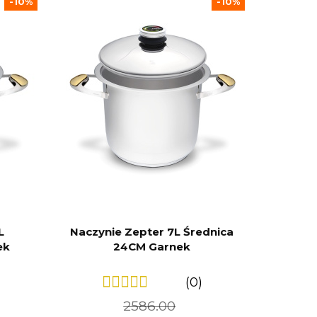
-10%
-10%
L
Naczynie Zepter 7L Średnica
ek
24CM Garnek
(0)
2586.00