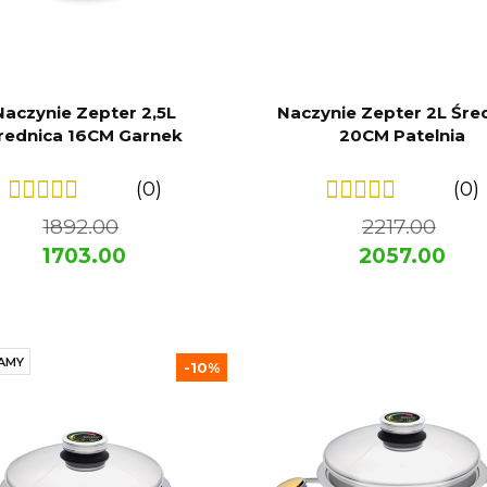
Naczynie Zepter 2,5L
Naczynie Zepter 2L Śre
rednica 16CM Garnek
20CM Patelnia
(0)
(0)
1892.00
2217.00
1703.00
2057.00
AMY
-10%