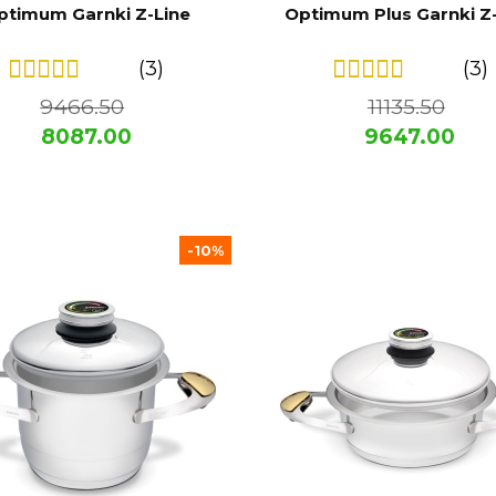
ptimum Garnki Z-Line
Optimum Plus Garnki Z
(3)
(3)
9466.50
11135.50
8087.00
9647.00
-10%