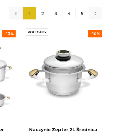
1
2
3
4
5
POLECAMY
-13%
-10%
er
Naczynie Zepter 2L Średnica