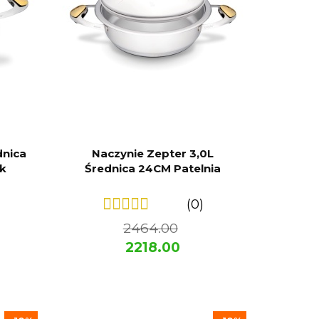
dnica
Naczynie Zepter 3,0L
k
Średnica 24CM Patelnia
(0)
2464.00
2218.00