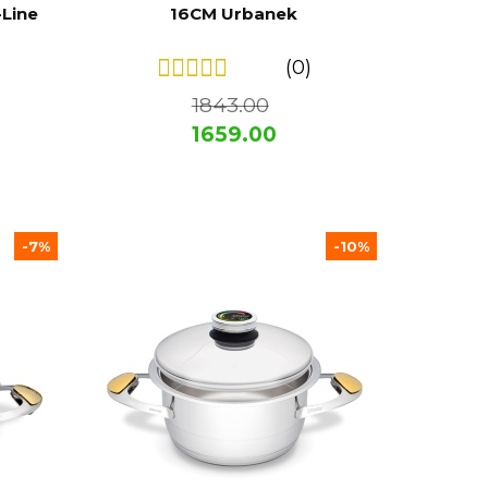
-Line
16CM Urbanek
(0)
1843.00
1659.00
-7%
-10%