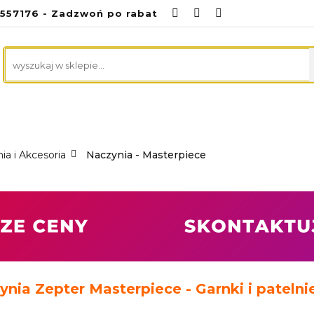
6557176 - Zadzwoń po rabat
NA
ZDROWA KUCHNIA
CZYSTY DOM
MED
RODA
PREZENTACJE
KONTAKT
CZYSTY DOM
MEDYCZNE
PROMOCJE
U
ia i Akcesoria
Naczynia - Masterpiece
ynia Zepter Masterpiece - Garnki i patel