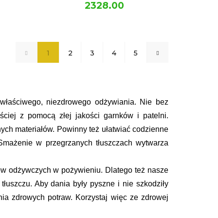
2328.00
1
2
3
4
5
ewłaściwego, niezdrowego odżywiania. Nie bez 
ciej z pomocą złej jakości garnków i patelni. 
h materiałów. Powinny też ułatwiać codzienne 
Smażenie w przegrzanych tłuszczach wytwarza 
w odżywczych w pożywieniu. Dlatego też nasze 
uszczu. Aby dania były pyszne i nie szkodziły 
ia zdrowych potraw. Korzystaj więc ze zdrowej 