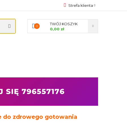
Strefa klienta
YCZNE
Zaloguj się
TWÓJ KOSZYK
0
Zarejestruj się
0,00 zł
Dodaj zgłoszenie
Zgody cookies
RODA
PREZENTACJE
KONTAKT
nie do zdrowego gotowania