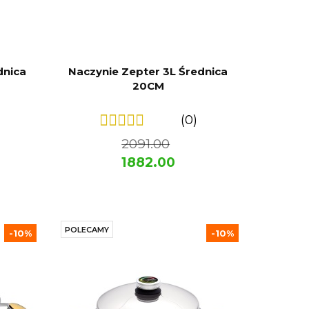
dnica
Naczynie Zepter 3L Średnica
20CM
(0)
2091.00
1882.00
POLECAMY
-10%
-10%