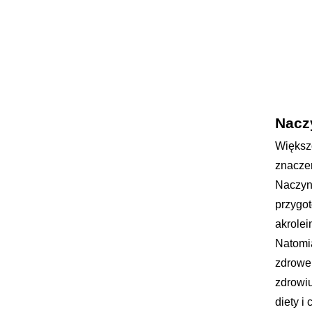
Nacz
Większ
znaczen
Naczyn
przygo
akrolei
Natomi
zdrowe 
zdrowiu
diety i