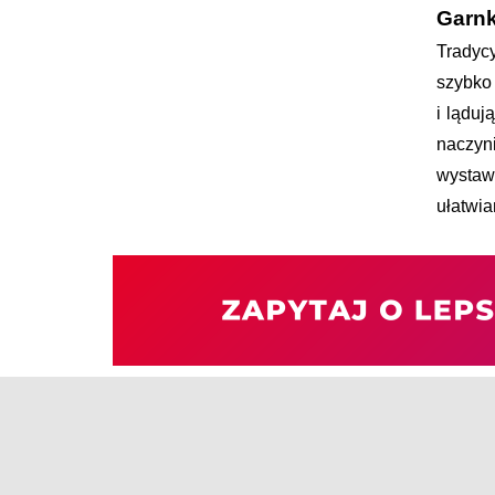
Garnk
Tradycy
szybko 
i ląduj
naczyn
wystaw
ułatwia