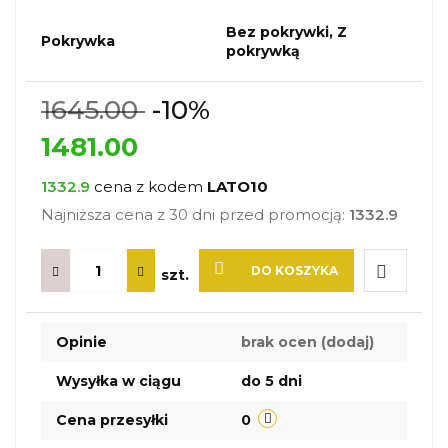
Bez pokrywki, Z
Pokrywka
pokrywką
1645.00
-10%
1481.00
1332.9
cena z kodem
LATO10
Najniższa cena z 30 dni przed promocją:
1332.9
DO KOSZYKA
szt.
Do
Opinie
brak ocen
(dodaj)
przechow
Wysyłka w ciągu
do 5 dni
Cena przesyłki
0