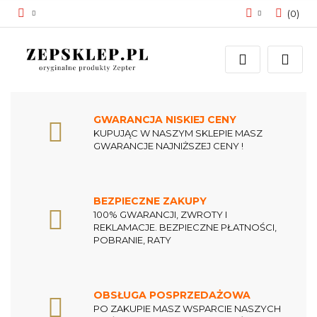
(
0
)
Zaloguj się
Zarejestruj się
Dodaj zgłoszenie
Zgody cookies
GWARANCJA NISKIEJ CENY
KUPUJĄC W NASZYM SKLEPIE MASZ
GWARANCJE NAJNIŻSZEJ CENY !
BEZPIECZNE ZAKUPY
100% GWARANCJI, ZWROTY I
REKLAMACJE. BEZPIECZNE PŁATNOŚCI,
POBRANIE, RATY
OBSŁUGA POSPRZEDAŻOWA
PO ZAKUPIE MASZ WSPARCIE NASZYCH