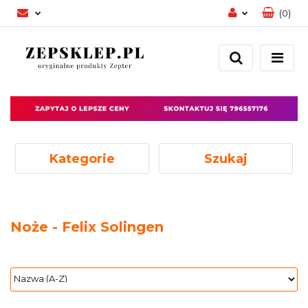
(
0
)
Zaloguj się
Zarejestruj się
Dodaj zgłoszenie
Zgody cookies
Kategorie
Szukaj
Noże - Felix Solingen