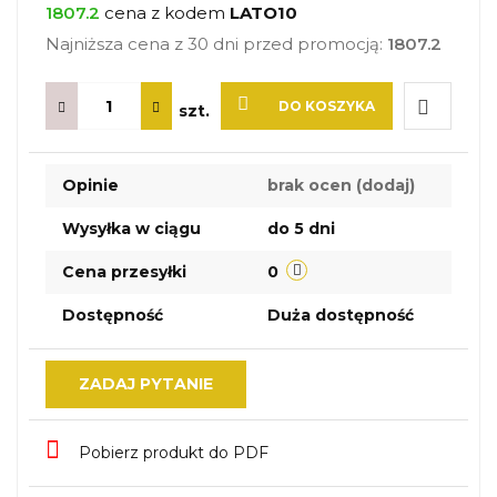
1807.2
cena z kodem
LATO10
Najniższa cena z 30 dni przed promocją:
1807.2
DO KOSZYKA
szt.
Do
Opinie
brak ocen
(dodaj)
przechow
Wysyłka w ciągu
do 5 dni
Cena przesyłki
0
Dostępność
Duża dostępność
ZADAJ PYTANIE
Pobierz produkt do PDF