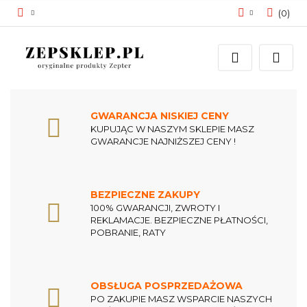
(
0
)
Zaloguj się
Zarejestruj się
Dodaj zgłoszenie
Zgody cookies
GWARANCJA NISKIEJ CENY
KUPUJĄC W NASZYM SKLEPIE MASZ
GWARANCJE NAJNIŻSZEJ CENY !
BEZPIECZNE ZAKUPY
100% GWARANCJI, ZWROTY I
REKLAMACJE. BEZPIECZNE PŁATNOŚCI,
POBRANIE, RATY
OBSŁUGA POSPRZEDAŻOWA
PO ZAKUPIE MASZ WSPARCIE NASZYCH