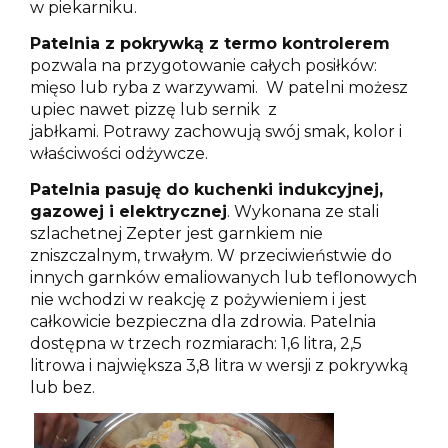
w piekarniku.
Patelnia z pokrywką z termo kontrolerem
pozwala na przygotowanie całych posiłków:
mięso lub ryba z warzywami. W patelni możesz
upiec nawet pizzę lub sernik z
jabłkami. Potrawy zachowują swój smak, kolor i
właściwości odżywcze.
Patelnia pasuję do kuchenki indukcyjnej,
gazowej i elektrycznej
. Wykonana ze stali
szlachetnej Zepter jest garnkiem nie
zniszczalnym, trwałym. W przeciwieństwie do
innych garnków emaliowanych lub teflonowych
nie wchodzi w reakcję z pożywieniem i jest
całkowicie bezpieczna dla zdrowia. Patelnia
dostępna w trzech rozmiarach: 1,6 litra, 2,5
litrowa i największa 3,8 litra w wersji z pokrywką
lub bez.