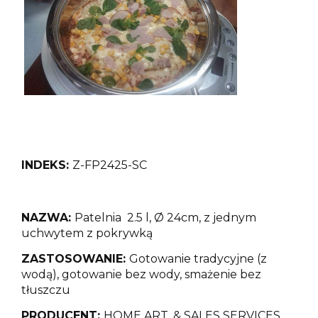
INDEKS:
Z-FP2425-SC
NAZWA:
Patelnia 2.5 l, Ø 24cm, z jednym
uchwytem
z pokrywką
ZASTOSOWANIE:
Gotowanie tradycyjne (z
wodą), gotowanie bez wody, smażenie bez
tłuszczu
PRODUCENT:
HOME ART. & SALES SERVICES