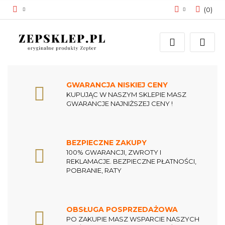
(
0
)
Zaloguj się
Zarejestruj się
Dodaj zgłoszenie
Zgody cookies
GWARANCJA NISKIEJ CENY
KUPUJĄC W NASZYM SKLEPIE MASZ
GWARANCJE NAJNIŻSZEJ CENY !
BEZPIECZNE ZAKUPY
100% GWARANCJI, ZWROTY I
REKLAMACJE. BEZPIECZNE PŁATNOŚCI,
POBRANIE, RATY
OBSŁUGA POSPRZEDAŻOWA
PO ZAKUPIE MASZ WSPARCIE NASZYCH