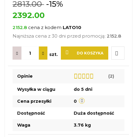
2813.00
-15%
2392.00
2152.8
cena z kodem
LATO10
Najniższa cena z 30 dni przed promocją:
2152.8
DO KOSZYKA
szt.
Do
Opinie
(2)
przechow
Wysyłka w ciągu
do 5 dni
Cena przesyłki
0
Dostępność
Duża dostępność
Waga
3.76 kg