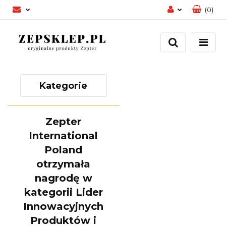
(
0
)
Zaloguj się
Zarejestruj się
Dodaj zgłoszenie
Zgody cookies
Kategorie
Zepter
International
Poland
otrzymała
nagrodę w
kategorii Lider
Innowacyjnych
Produktów i