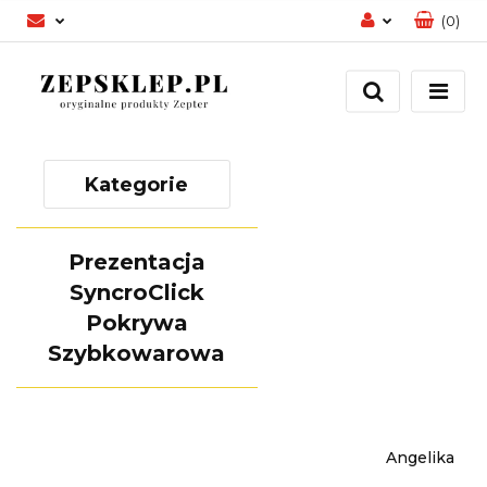
(
0
)
Zaloguj się
Zarejestruj się
Dodaj zgłoszenie
Zgody cookies
Kategorie
Prezentacja
SyncroClick
Pokrywa
Szybkowarowa
Angelika