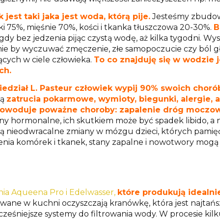
 jest taki jaka jest woda, którą pije.
Jesteśmy zbudow
ki 75%, mięśnie 70%, kości i tkanka tłuszczowa 20-30%.
B
gdy bez jedzenia pijąc czystą wodę, aż kilka tygodni. W
ie by wyczuwać zmęczenie, złe samopoczucie czy ból 
cych w ciele człowieka.
To co znajduję się w wodzie 
ch.
iedział L. Pasteur człowiek wypij 90% swoich choró
ją
zatrucia pokarmowe, wymioty, biegunki, alergie, 
powoduje poważne choroby: zapalenie dróg moczo
ny hormonalne, ich skutkiem może być spadek libido, a n
 nieodwracalne zmiany w mózgu dzieci, których pamięć
nia komórek i tkanek, stany zapalne i nowotwory mogą
ia Aqueena Pro i Edelwasser,
które produkują idealni
wane w kuchni oczyszczają kranówkę, która jest najtańsza 
ześniejsze systemy do filtrowania wody. W procesie kilku