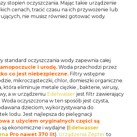
stopień oczyszczania. Mając takie urządzenie
ich cenach, tracić czasu na ich przywożenie lub
rujących, nie musisz również gotować wody.
y standard oczyszczania wody zapewnia całej
amopoczucie i urodę.
Woda przechodzi przez
ko co jest niebezpieczne.
Filtry wstępne
ie, mikrocząsteczki, chlor, domieszki organiczne.
óra eliminuje metale ciężkie , bakterie, wirusy,
owy, a w urządzeniu
Edelwasser
jest filtr zawierający
i. Woda oczyszczona w ten sposób jest czysta,
podawana dzieciom, wykorzystywana do
tek lodu. Jest najlepsza do pielęgnacji
owa z użyciem oryginalnych części są
 są ekonomiczne i wydajne (
Edelwasser
ena
Pro nawet 370 lit
).
Urządzenia Zepter
to