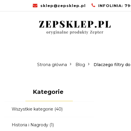
sklep@zepsklep.pl
INFOLINIA: 7
STRONA GŁÓW
PROMOCJE
U
STRONA
ZDROWA KUCHNIA
GŁÓWNA
Strona główna
Blog
Dlaczego filtry d
Kategorie
Wszystkie kategorie
(40)
Historia i Nagrody
(1)