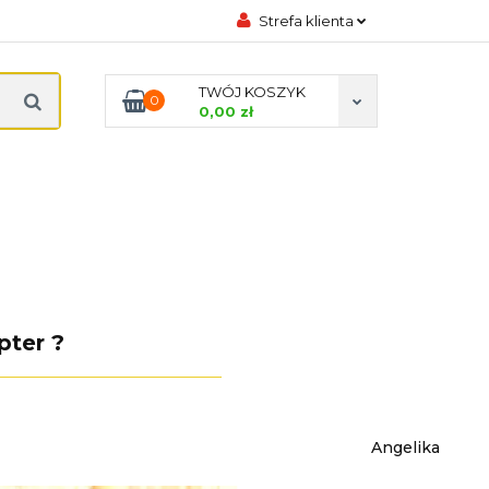
Strefa klienta
DYCZNE
Zaloguj się
TWÓJ KOSZYK
0
Zarejestruj się
0,00 zł
Dodaj zgłoszenie
Zgody cookies
ODA
PREZENTACJE
KONTAKT
pter ?
Angelika