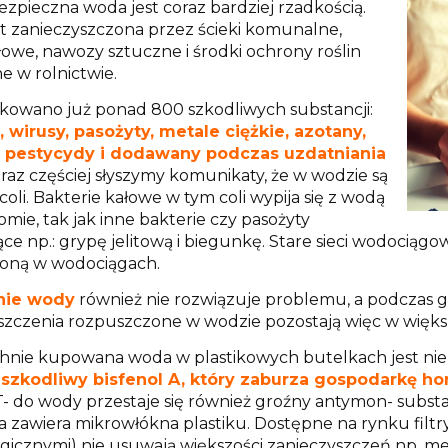
ezpieczna woda jest coraz bardziej rzadkością.
t zanieczyszczona przez ścieki komunalne,
owe, nawozy sztuczne i środki ochrony roślin
e w rolnictwie.
ikowano już ponad 800 szkodliwych substancji:
, wirusy, pasożyty, metale ciężkie, azotany,
, pestycydy i dodawany podczas uzdatniania
raz częściej słyszymy komunikaty, że w wodzie są
coli. Bakterie kałowe w tym coli wypija się z wodą
mie, tak jak inne bakterie czy pasożyty
ce np.: grypę jelitową i biegunkę. Stare sieci wodocią
oną w wodociągach.
nie wody
również nie rozwiązuje problemu, a podczas 
szczenia rozpuszczone w wodzie pozostają więc w więks
nie kupowana woda w plastikowych butelkach jest nie 
ć
szkodliwy bisfenol A, który zaburza gospodarkę h
- do wody przestaje się również groźny antymon- substa
 zawiera mikrowłókna plastiku. Dostępne na rynku fil
gicznymi) nie usuwają większości zanieczyszczeń np. meta