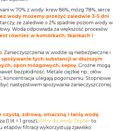
ani w 70% z wody: krew 86%, mózg 78%, serce
ez wody możemy przeżyć zaledwie 3-5 dni
ystarczy, że zaledwie o 2% spadnie poziom wody w
głowy. Woda odpowiada za większość procesów
jest również w komórkach, tkankach i
b
. Zanieczyszczenia w wodzie są niebezpieczne i
a spożywanie tych substancji w dłuższym
wych, opon mózgowych, sepsę.
Groźne mogą
awet bezpłodność. Metale ciężkie np.; ołów
, koncentracja ulegają pogorszeniu. Stopniowe
 być następstwem spożywania zanieczyszczonej
e czystą, zdrową, smaczną i tanią wodę
.
(1 lit = 1 grosz),
Filtry do wody Zepter
to
 etapów filtracji wykorzystują zjawisko