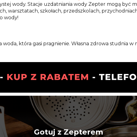
zystej wody. Stacje uzdatniania wody Zepter mogą być 
ch, warsztatach, szkołach, przedszkolach, przychodniac
o wody!
a woda, która gasi pragnienie. Własna zdrowa studnia w
Gotuj z Zepterem