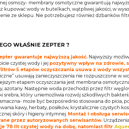
ej osmozy- membrany osmotyczne gwarantują najwyższy 
sz kupować wody w butelkach, wątpliwej jakości, w wysok
enie ze sklepu. Nie potrzebujesz również dzbanków filt
EGO WŁAŚNIE ZEPTER ?
epter gwarantuje najwyższą jakość.
Najwyższy możliw
picie czystej wody i jej
pozytywny wpływ na zdrowie, s
filtrów 5 etapów oczyszczania usuwa z wody wszyst
czne” usuwają zanieczyszczenia nie rozpuszczone w wodz
ejszym etapem oczyszczania jest membrana osmotyczna, kt
y, azotany. Następnie woda przechodzi przez filtr węgl
ki srebra, który uniemożliwia rozwój szkodliwych bakteri
 smaczna- może być bezpośrednio stosowana do picia, 
ania kawy, herbaty, posiłków, krystalicznie czystych kos
znej skóry i higieny intymnej.
Montaż i obsługa serwis
wane przez autoryzowanych serwisantów.
Urządzenia
e 78 lit czystej wody na dobę, natomiast filtr
Aque