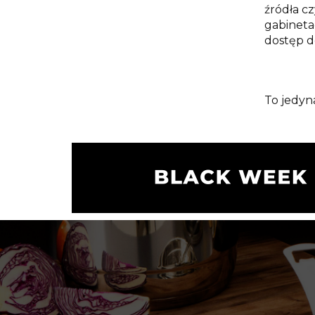
źródła c
gabineta
dostęp d
To jedyn