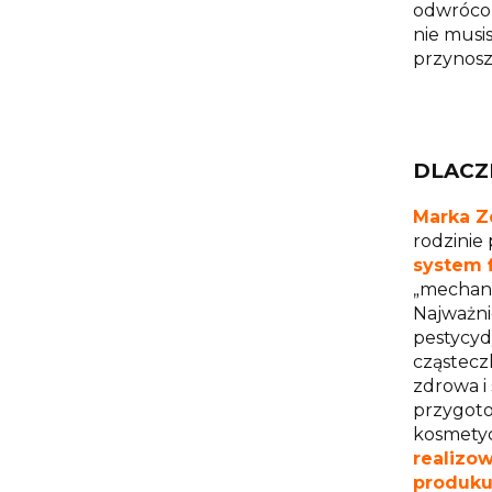
odwrócon
nie musi
przynosz
DLACZ
Marka Z
rodzinie 
system 
„mechani
Najważni
pestycyd
cząstecz
zdrowa i
przygotow
kosmetyc
realizo
produkuj