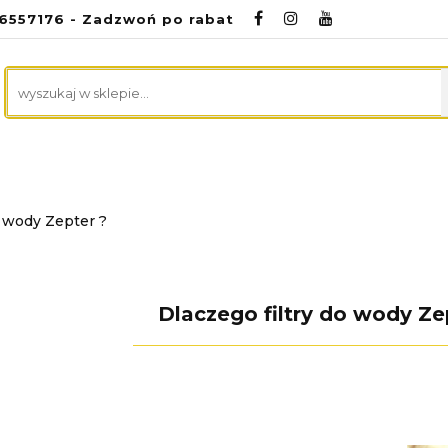
96557176 - Zadzwoń po rabat
NA
ZDROWA KUCHNIA
CZYSTY DOM
ME
RODA
PREZENTACJE
KONTAKT
CZYSTY DOM
MEDYCZNE
PROMOCJE
UR
o wody Zepter ?
Dlaczego filtry do wody Ze