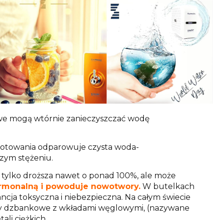
gowe mogą wtórnie zanieczyszczać wodę
gotowania odparowuje czysta woda-
zym stężeniu.
tylko droższa nawet o ponad 100%, ale może
ormonalną i powoduje nowotwory.
W butelkach
ncja toksyczna i niebezpieczna. Na całym świecie
try dzbankowe z wkładami węglowymi, (nazywane
li ciężkich.