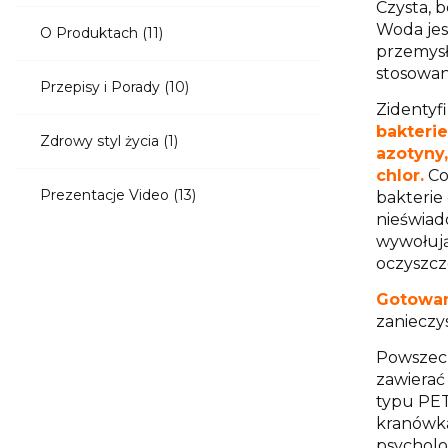
Czysta, b
Woda jes
O Produktach
(11)
przemysł
stosowan
Przepisy i Porady
(10)
Zidentyf
bakterie
Zdrowy styl życia
(1)
azotyny
chlor.
Co
Prezentacje Video
(13)
bakterie 
nieświado
wywołują
oczyszcz
Gotowa
zanieczy
Powszech
zawiera
typu PET
kranówka
psycholo