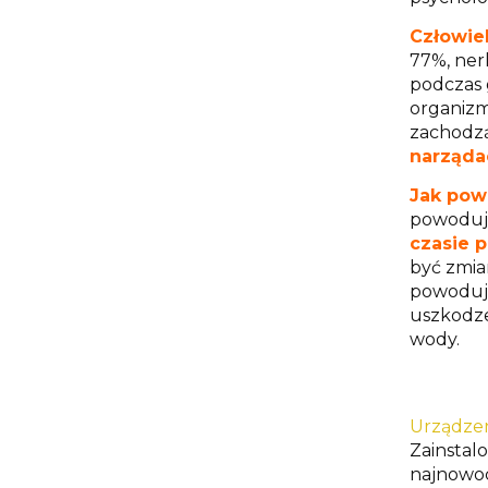
Człowiek
77%, ner
podczas 
organizm
zachodzą
narząda
Jak pow
powodu
czasie 
być zmia
powodują
uszkodze
wody.
Urządzen
Zainstalo
najnowoc