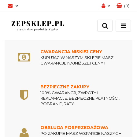
(
0
)
Zaloguj się
Zarejestruj się
Dodaj zgłoszenie
Zgody cookies
GWARANCJA NISKIEJ CENY
KUPUJĄC W NASZYM SKLEPIE MASZ
GWARANCJE NAJNIŻSZEJ CENY !
BEZPIECZNE ZAKUPY
100% GWARANCJI, ZWROTY I
REKLAMACJE. BEZPIECZNE PŁATNOŚCI,
POBRANIE, RATY
OBSŁUGA POSPRZEDAŻOWA
PO ZAKUPIE MASZ WSPARCIE NASZYCH