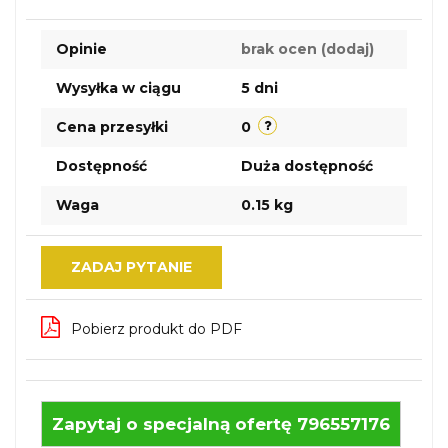
Do
Opinie
brak ocen
(dodaj)
przechow
Wysyłka w ciągu
5 dni
Cena przesyłki
0
Dostępność
Duża dostępność
Waga
0.15 kg
ZADAJ PYTANIE
Pobierz produkt do PDF
Zapytaj o specjalną ofertę 796557176