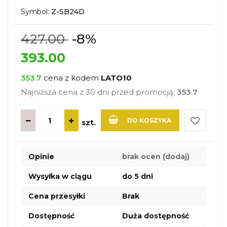
Symbol:
Z-SB24D
427.00
-8%
393.00
353.7
cena z kodem
LATO10
Najniższa cena z 30 dni przed promocją:
353.7
DO KOSZYKA
szt.
Do
Opinie
brak ocen
(dodaj)
przechow
Wysyłka w ciągu
do 5 dni
Cena przesyłki
Brak
Dostępność
Duża dostępność