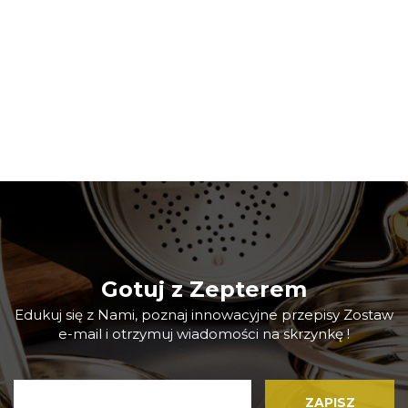
Tarka+Chwytak+Obręcz
Akcesoria do
gotowania Zepter
325.00
299.00
Gotuj z Zepterem
Edukuj się z Nami, poznaj innowacyjne przepisy Zostaw
e-mail i otrzymuj wiadomości na skrzynkę !