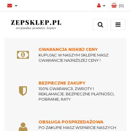
(
0
)
Zaloguj się
Zarejestruj się
Dodaj zgłoszenie
Zgody cookies
GWARANCJA NISKIEJ CENY
KUPUJĄC W NASZYM SKLEPIE MASZ
GWARANCJE NAJNIŻSZEJ CENY !
BEZPIECZNE ZAKUPY
100% GWARANCJI, ZWROTY I
REKLAMACJE. BEZPIECZNE PŁATNOŚCI,
POBRANIE, RATY
OBSŁUGA POSPRZEDAŻOWA
PO ZAKUPIE MASZ WSPARCIE NASZYCH