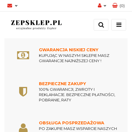
(
0
)
Zaloguj się
Zarejestruj się
Dodaj zgłoszenie
Zgody cookies
GWARANCJA NISKIEJ CENY
KUPUJĄC W NASZYM SKLEPIE MASZ
GWARANCJE NAJNIŻSZEJ CENY !
BEZPIECZNE ZAKUPY
100% GWARANCJI, ZWROTY I
REKLAMACJE. BEZPIECZNE PŁATNOŚCI,
POBRANIE, RATY
OBSŁUGA POSPRZEDAŻOWA
PO ZAKUPIE MASZ WSPARCIE NASZYCH