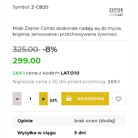
Symbol:
Z-CB20
Miski Zepter Combi doskonale nadają się do mycia,
krojenia, serwowania i przechowywania żywności.
325.00
-8%
299.00
269.1
cena z kodem
LATO10
Najniższa cena z 30 dni przed promocją:
269.1
DO KOSZYKA
szt.
Do
Opinie
brak ocen
(dodaj)
przechow
Wysyłka w ciągu
5 dni