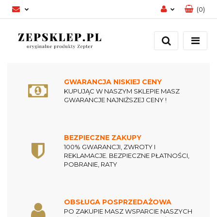
(
0
)
Zaloguj się
Zarejestruj się
Dodaj zgłoszenie
Zgody cookies
GWARANCJA NISKIEJ CENY
KUPUJĄC W NASZYM SKLEPIE MASZ
GWARANCJE NAJNIŻSZEJ CENY !
BEZPIECZNE ZAKUPY
100% GWARANCJI, ZWROTY I
REKLAMACJE. BEZPIECZNE PŁATNOŚCI,
POBRANIE, RATY
OBSŁUGA POSPRZEDAŻOWA
PO ZAKUPIE MASZ WSPARCIE NASZYCH