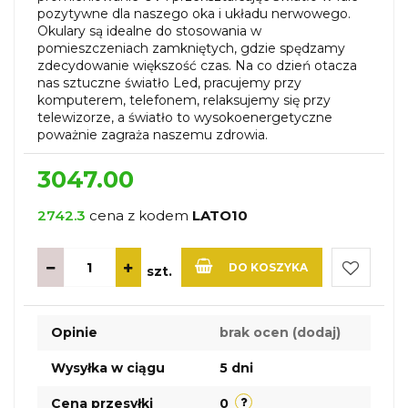
pozytywne dla naszego oka i układu nerwowego.
Okulary są idealne do stosowania w
pomieszczeniach zamkniętych, gdzie spędzamy
zdecydowanie większość czas. Na co dzień otacza
nas sztuczne światło Led, pracujemy przy
komputerem, telefonem, relaksujemy się przy
telewizorze, a światło to wysokoenergetyczne
poważnie zagraża naszemu zdrowia.
3047.00
2742.3
cena z kodem
LATO10
DO KOSZYKA
szt.
Do
Opinie
brak ocen
(dodaj)
przechow
Wysyłka w ciągu
5 dni
Cena przesyłki
0