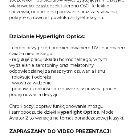
soczewkom do okularów wykorzystującym niezwykłe
właściwości cząsteczek fulerenu C60. Te lekkie
soczewki, odporne na parowanie oraz zarysowania,
pokryte są również powłoką antyrefleksyjną.
Działanie Hyperlight Optics:
- chroni oczy przed promieniowaniem UV i nadmiarem
światła niebieskiego
- reguluje pracę układu hormonalnego, w tym
wydzielanie serotoniny oraz melatoniny
odpowiedzialnej za nasz rytm czuwania i snu
- relaksuje i odpręża
- wyostrza widzenie
- poprawia zdolności poznawcze, usprawnia proces
podejmowania decyzji
Chroń oczy, popraw funkcjonowanie mózgu
i samopoczucie dzięki
Hyperlight Optics
. Model
Aviator 2 to wariacja na temat ponadczasowej klasyki.
ZAPRASZAMY DO VIDEO PREZENTACJI