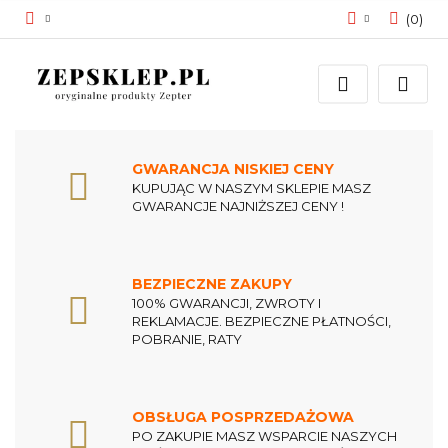
(
0
)
Zaloguj się
Zarejestruj się
Dodaj zgłoszenie
Zgody cookies
GWARANCJA NISKIEJ CENY
KUPUJĄC W NASZYM SKLEPIE MASZ
GWARANCJE NAJNIŻSZEJ CENY !
BEZPIECZNE ZAKUPY
100% GWARANCJI, ZWROTY I
REKLAMACJE. BEZPIECZNE PŁATNOŚCI,
POBRANIE, RATY
OBSŁUGA POSPRZEDAŻOWA
PO ZAKUPIE MASZ WSPARCIE NASZYCH