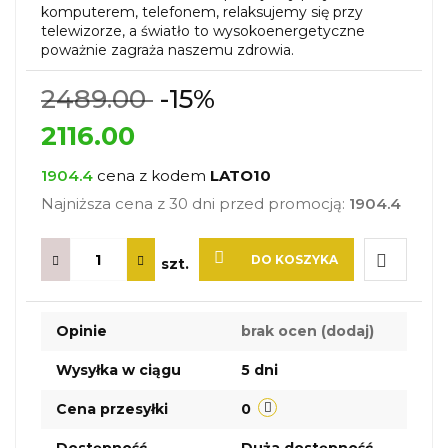
komputerem, telefonem, relaksujemy się przy
telewizorze, a światło to wysokoenergetyczne
poważnie zagraża naszemu zdrowia.
2489.00
-15%
2116.00
1904.4
cena z kodem
LATO10
Najniższa cena z 30 dni przed promocją:
1904.4
DO KOSZYKA
szt.
Do
Opinie
brak ocen
(dodaj)
przechow
Wysyłka w ciągu
5 dni
Cena przesyłki
0