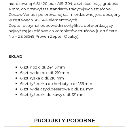
nierdzewnej AISI 420 oraz AISI 304, a sztućce mają grubość
4 mm, co przewyższa standardy tradycyjnych sztućców.
Zestaw Venus z polerowanej stali nierdzewnej jest dostępny
w zestawach 36- i 48-elementowych.
Zepter otrzymał odpowiedni certyfikat, potwierdzający
najwyższą jakość swoich kompletów sztućców (Certificate
No – ZE 53549 Proven Zepter Quality).
SKŁAD
6 szt. nóż o dł. 244.5 mm
6 szt. widelec o dł. 210 mm
6 szt. łyżka o dł. 210 mm
6 szt. łyżeczka do herbaty o dł. 156 mm
6 szt. widelczyki deserowe o dł. 156 mm
6 szt. łyżeczki do kawy o dł. 121 mm
PRODUKTY PODOBNE