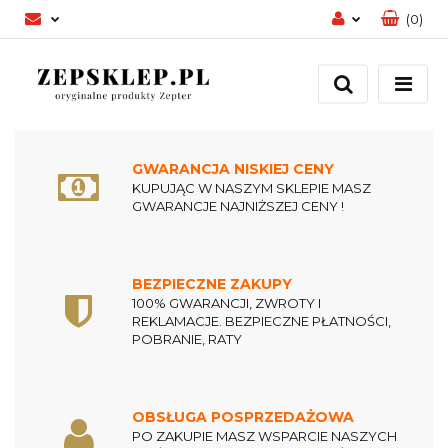
(
0
)
Zaloguj się
Zarejestruj się
Dodaj zgłoszenie
Zgody cookies
GWARANCJA NISKIEJ CENY
KUPUJĄC W NASZYM SKLEPIE MASZ
GWARANCJE NAJNIŻSZEJ CENY !
BEZPIECZNE ZAKUPY
100% GWARANCJI, ZWROTY I
REKLAMACJE. BEZPIECZNE PŁATNOŚCI,
POBRANIE, RATY
OBSŁUGA POSPRZEDAŻOWA
PO ZAKUPIE MASZ WSPARCIE NASZYCH