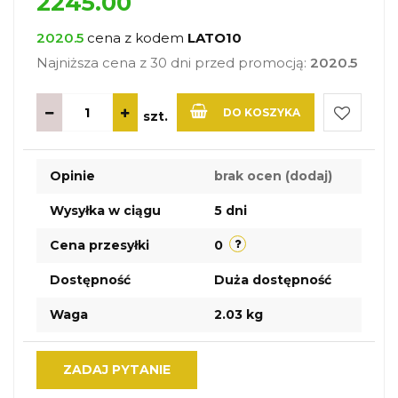
2245.00
2020.5
cena z kodem
LATO10
Najniższa cena z 30 dni przed promocją:
2020.5
DO KOSZYKA
szt.
Do
Opinie
brak ocen
(dodaj)
przechow
Wysyłka w ciągu
5 dni
Cena przesyłki
0
Dostępność
Duża dostępność
Waga
2.03 kg
ZADAJ PYTANIE