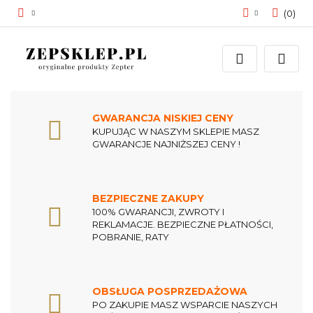
(
0
)
Zaloguj się
Zarejestruj się
Dodaj zgłoszenie
Zgody cookies
GWARANCJA NISKIEJ CENY
KUPUJĄC W NASZYM SKLEPIE MASZ
GWARANCJE NAJNIŻSZEJ CENY !
BEZPIECZNE ZAKUPY
100% GWARANCJI, ZWROTY I
REKLAMACJE. BEZPIECZNE PŁATNOŚCI,
POBRANIE, RATY
OBSŁUGA POSPRZEDAŻOWA
PO ZAKUPIE MASZ WSPARCIE NASZYCH