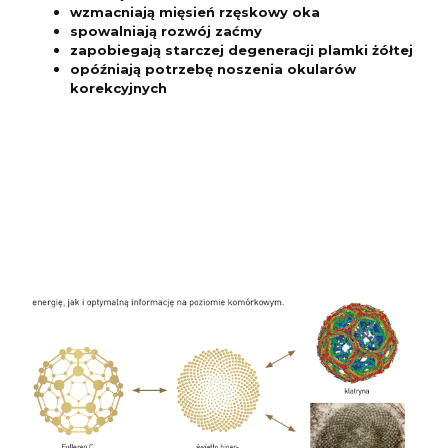
wzmacniają mięsień rzęskowy oka
spowalniają rozwój zaćmy
zapobiegają starczej degeneracji plamki żółtej
opóźniają potrzebę noszenia okularów
korekcyjnych