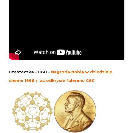
Cząsteczka - C60 -
Nagroda Nobla w dziedzinie
chemii 1996 r. za odkrycie fulerenu C60