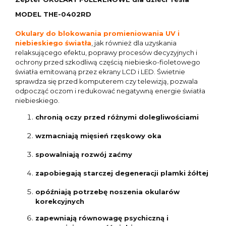
MODEL THE-0402RD
Okulary do blokowania promieniowania UV i
niebieskiego światła
, jak również dla uzyskania
relaksującego efektu, poprawy procesów decyzyjnych i
ochrony przed szkodliwą częścią niebiesko-fioletowego
światła emitowaną przez ekrany LCD i LED. Świetnie
sprawdza się przed komputerem czy telewizją, pozwala
odpocząć oczom i redukować negatywną energie światła
niebieskiego.
chronią oczy przed różnymi dolegliwościami
wzmacniają mięsień rzęskowy oka
spowalniają rozwój zaćmy
zapobiegają starczej degeneracji plamki żółtej
opóźniają potrzebę noszenia okularów
korekcyjnych
zapewniają równowagę psychiczną i