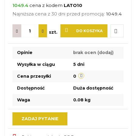
1049.4
cena z kodem
LATO10
Najniższa cena z 30 dni przed promocją:
1049.4
DO KOSZYKA
szt.
Do
Opinie
brak ocen
(dodaj)
przechow
Wysyłka w ciągu
5 dni
Cena przesyłki
0
Dostępność
Duża dostępność
Waga
0.08 kg
ZADAJ PYTANIE