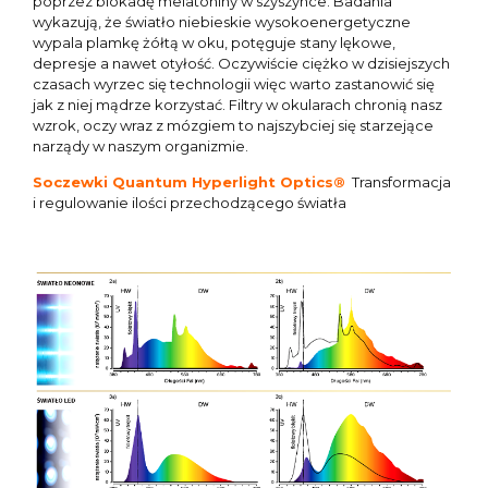
poprzez blokadę melatoniny w szyszynce. Badania
wykazują, że światło niebieskie wysokoenergetyczne
wypala plamkę żółtą w oku, potęguje stany lękowe,
depresje a nawet otyłość. Oczywiście ciężko w dzisiejszych
czasach wyrzec się technologii więc warto zastanowić się
jak z niej mądrze korzystać. Filtry w okularach chronią nasz
wzrok, oczy wraz z mózgiem to najszybciej się starzejące
narządy w naszym organizmie.
Soczewki Quantum Hyperlight Optics®
Transformacja
i regulowanie ilości przechodzącego światła