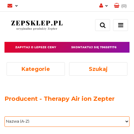
(
0
)
Zaloguj się
Zarejestruj się
Dodaj zgłoszenie
Zgody cookies
Kategorie
Szukaj
Producent - Therapy Air ion Zepter