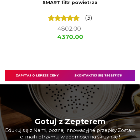
SMART filtr powietrza
(3)
4802.00
4370.00
Gotuj z Zepterem
Edukuj się z Nami, poznaj innowacyjne przepisy Zostaw
e-mail i otrzymuj wiadomości na skrzynkę !