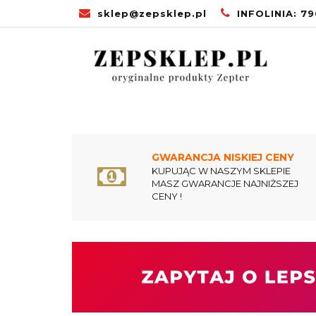
sklep@zepsklep.pl
INFOLINIA: 7
STRONA GŁÓW
PROMOCJE
U
STRONA
ZDROWA KUCHNIA
GŁÓWNA
GWARANCJA NISKIEJ CENY
KUPUJĄC W NASZYM SKLEPIE
MASZ GWARANCJE NAJNIŻSZEJ
CENY !