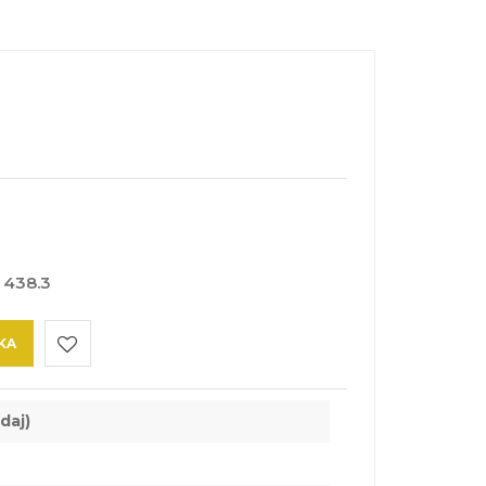
:
438.3
KA
Do
daj)
przechowalni