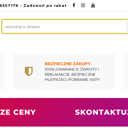
96557176 - Zadzwoń po rabat
NA
ZDROWA KUCHNIA
CZYSTY DOM
ME
RODA
PREZENTACJE
KONTAKT
CZYSTY DOM
MEDYCZNE
PROMOCJE
UR
BEZPIECZNE ZAKUPY
100% GWARANCJI, ZWROTY I
REKLAMACJE. BEZPIECZNE
PŁATNOŚCI, POBRANIE, RATY