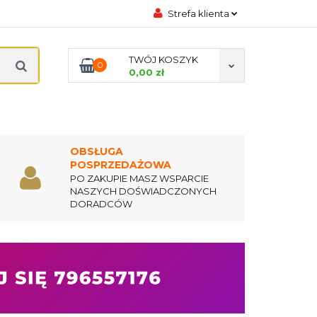
Strefa klienta
DYCZNE
Zaloguj się
TWÓJ KOSZYK
0
Zarejestruj się
0,00 zł
Dodaj zgłoszenie
Zgody cookies
ODA
PREZENTACJE
KONTAKT
OBSŁUGA
POSPRZEDAŻOWA
PO ZAKUPIE MASZ WSPARCIE
NASZYCH DOŚWIADCZONYCH
DORADCÓW