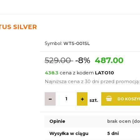
US SILVER
Symbol:
WTS-001SL
529.00
-8%
487.00
438.3
cena z kodem
LATO10
Najniższa cena z 30 dni przed promocją
DO KOSZY
szt.
Opinie
brak ocen
(do
Wysyłka w ciągu
5 dni