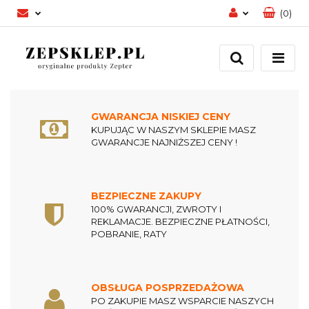
(
0
)
Zaloguj się
Zarejestruj się
Dodaj zgłoszenie
Zgody cookies
GWARANCJA NISKIEJ CENY
KUPUJĄC W NASZYM SKLEPIE MASZ
GWARANCJE NAJNIŻSZEJ CENY !
BEZPIECZNE ZAKUPY
100% GWARANCJI, ZWROTY I
REKLAMACJE. BEZPIECZNE PŁATNOŚCI,
POBRANIE, RATY
OBSŁUGA POSPRZEDAŻOWA
PO ZAKUPIE MASZ WSPARCIE NASZYCH