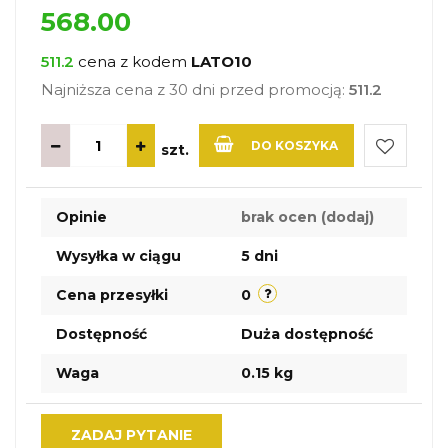
568.00
511.2
cena z kodem
LATO10
Najniższa cena z 30 dni przed promocją:
511.2
DO KOSZYKA
szt.
Do
Opinie
brak ocen
(dodaj)
przechow
Wysyłka w ciągu
5 dni
Cena przesyłki
0
Dostępność
Duża dostępność
Waga
0.15 kg
ZADAJ PYTANIE