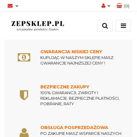
(
0
)
Zaloguj się
Zarejestruj się
Dodaj zgłoszenie
Zgody cookies
GWARANCJA NISKIEJ CENY
KUPUJĄC W NASZYM SKLEPIE MASZ
GWARANCJE NAJNIŻSZEJ CENY !
BEZPIECZNE ZAKUPY
100% GWARANCJI, ZWROTY I
REKLAMACJE. BEZPIECZNE PŁATNOŚCI,
POBRANIE, RATY
OBSŁUGA POSPRZEDAŻOWA
PO ZAKUPIE MASZ WSPARCIE NASZYCH