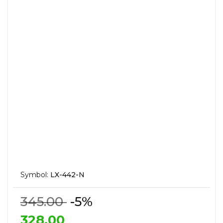
Symbol:
LX-442-N
345.00
-5%
328.00