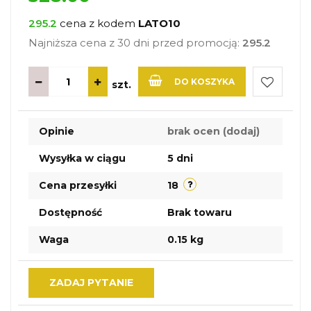
295.2
cena z kodem
LATO10
Najniższa cena z 30 dni przed promocją:
295.2
DO KOSZYKA
szt.
Do
Opinie
brak ocen
(dodaj)
przechow
Wysyłka w ciągu
5 dni
Cena przesyłki
18
Dostępność
Brak towaru
Waga
0.15 kg
ZADAJ PYTANIE