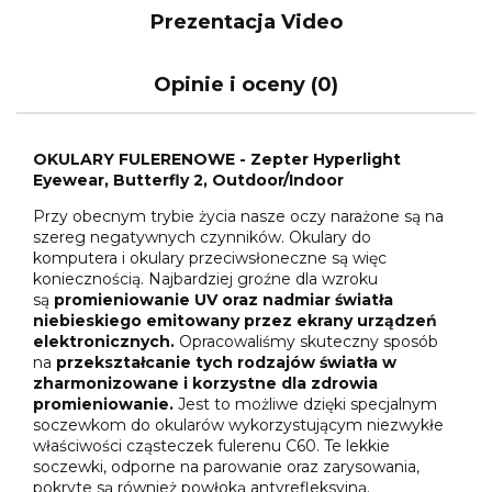
Prezentacja Video
Opinie i oceny (0)
OKULARY FULERENOWE - Zepter Hyperlight
Eyewear, Butterfly 2, Outdoor/Indoor
Przy obecnym trybie życia nasze oczy narażone są na
szereg negatywnych czynników. Okulary do
komputera i okulary przeciwsłoneczne są więc
koniecznością. Najbardziej groźne dla wzroku
są
promieniowanie UV oraz nadmiar światła
niebieskiego emitowany przez ekrany urządzeń
elektronicznych.
Opracowaliśmy skuteczny sposób
na
przekształcanie tych rodzajów światła w
zharmonizowane i korzystne dla zdrowia
promieniowanie.
Jest to możliwe dzięki specjalnym
soczewkom do okularów wykorzystującym niezwykłe
właściwości cząsteczek fulerenu C60. Te lekkie
soczewki, odporne na parowanie oraz zarysowania,
pokryte są również powłoką antyrefleksyjną.