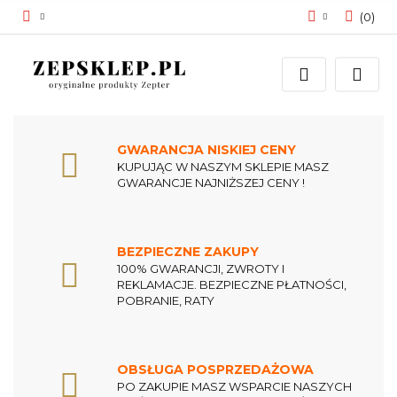
(
0
)
Zaloguj się
Zarejestruj się
Dodaj zgłoszenie
Zgody cookies
GWARANCJA NISKIEJ CENY
KUPUJĄC W NASZYM SKLEPIE MASZ
GWARANCJE NAJNIŻSZEJ CENY !
BEZPIECZNE ZAKUPY
100% GWARANCJI, ZWROTY I
REKLAMACJE. BEZPIECZNE PŁATNOŚCI,
POBRANIE, RATY
OBSŁUGA POSPRZEDAŻOWA
PO ZAKUPIE MASZ WSPARCIE NASZYCH