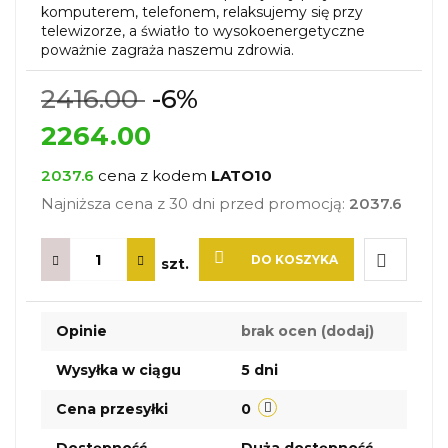
komputerem, telefonem, relaksujemy się przy
telewizorze, a światło to wysokoenergetyczne
poważnie zagraża naszemu zdrowia.
2416.00
-6%
2264.00
2037.6
cena z kodem
LATO10
Najniższa cena z 30 dni przed promocją:
2037.6
DO KOSZYKA
szt.
Do
Opinie
brak ocen
(dodaj)
przechow
Wysyłka w ciągu
5 dni
Cena przesyłki
0