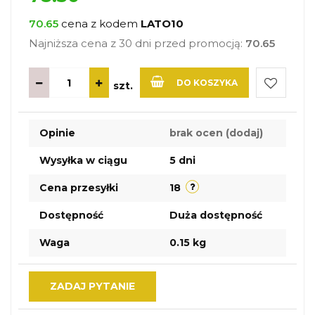
70.65
cena z kodem
LATO10
Najniższa cena z 30 dni przed promocją:
70.65
DO KOSZYKA
szt.
Do
Opinie
brak ocen
(dodaj)
przechow
Wysyłka w ciągu
5 dni
Cena przesyłki
18
Dostępność
Duża dostępność
Waga
0.15 kg
ZADAJ PYTANIE