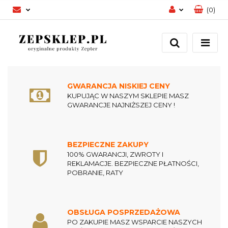
(
0
)
Zaloguj się
Zarejestruj się
Dodaj zgłoszenie
Zgody cookies
GWARANCJA NISKIEJ CENY
KUPUJĄC W NASZYM SKLEPIE MASZ
GWARANCJE NAJNIŻSZEJ CENY !
BEZPIECZNE ZAKUPY
100% GWARANCJI, ZWROTY I
REKLAMACJE. BEZPIECZNE PŁATNOŚCI,
POBRANIE, RATY
OBSŁUGA POSPRZEDAŻOWA
PO ZAKUPIE MASZ WSPARCIE NASZYCH