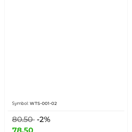
Symbol:
WTS-001-02
80.50
-2%
78.50