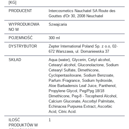
[KG]
PRODUCENT
Intercosmetics Nauchatel SA Route des
Gouttes d'Or 30, 2008 Neuchatel
WYPRODUKOWA
Szwajcaria
NO W
POJEMNOŚĆ
300 ml
DYSTRYBUTOR
Zepter International Poland Sp. z o.o, 02-
672 Warszawa, ul. Domaniewska 37
SKŁAD
Aqua (water), Glycerin, Cetyl alcohol,
Cetearyl alcohol, Gluconolactone, Sodium
Cetearyl Sulfate, Dimethicone,
Cyclopentasiloxane, Sodium Benzoate,
Parfum /Fragrance, Sodium hydroxide,
Aloe Barbadensis Leaf Juice, Panthenol,
Propylene Glycol, Peg/Ppg 18/18
Dimethicone, Peg-8 - Tocopherol Alcohol,
Calcium Gluconate, Ascorbyl Palmitate,
Echinacea Purpurea Extract, Ascorbic
Acid, Citric Acid.
ILOŚĆ
1
PRODUKTÓW W