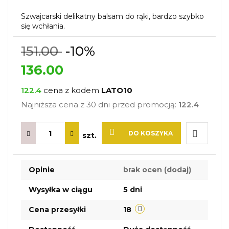
Szwajcarski delikatny balsam do rąki, bardzo szybko
się wchłania.
151.00
-10%
136.00
122.4
cena z kodem
LATO10
Najniższa cena z 30 dni przed promocją:
122.4
DO KOSZYKA
szt.
Do
Opinie
brak ocen
(dodaj)
przechow
Wysyłka w ciągu
5 dni
Cena przesyłki
18