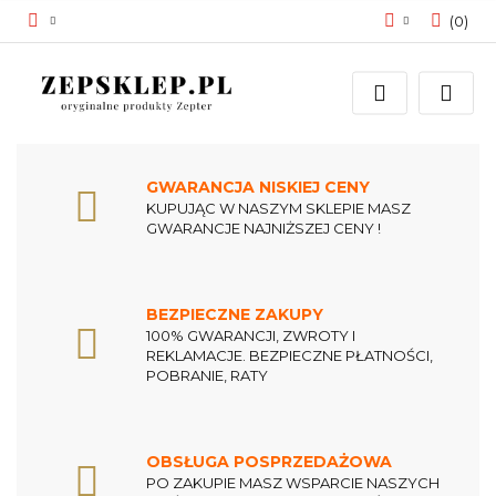
(
0
)
Zaloguj się
Zarejestruj się
Dodaj zgłoszenie
Zgody cookies
GWARANCJA NISKIEJ CENY
KUPUJĄC W NASZYM SKLEPIE MASZ
GWARANCJE NAJNIŻSZEJ CENY !
BEZPIECZNE ZAKUPY
100% GWARANCJI, ZWROTY I
REKLAMACJE. BEZPIECZNE PŁATNOŚCI,
POBRANIE, RATY
OBSŁUGA POSPRZEDAŻOWA
PO ZAKUPIE MASZ WSPARCIE NASZYCH