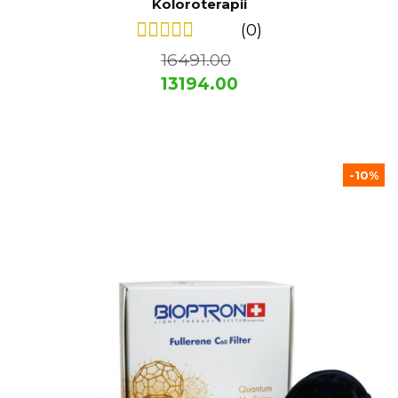
Koloroterapii
(0)
16491.00
13194.00
-10%