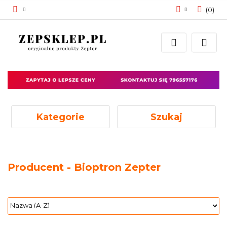
(
0
)
Zaloguj się
Zarejestruj się
Dodaj zgłoszenie
Zgody cookies
Kategorie
Szukaj
Producent - Bioptron Zepter