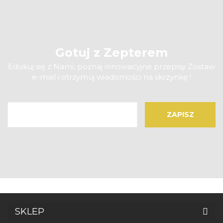
Gotuj z Zepterem
Edukuj się z Nami, poznaj innowacyjne przepisy Zostaw
e-mail i otrzymuj wiadomości na skrzynkę !
SKLEP